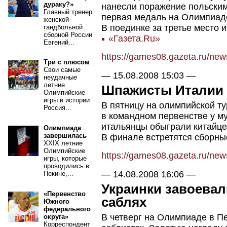
дураку?»
нанесли поражение польским
Главный тренер
первая медаль на Олимпиад
женской
В поединке за третье место 
гандбольной
сборной России
«Газета.Ru»
Евгений...
https://games08.gazeta.ru/ne
Три с плюсом
Свои самые
—
15.08.2008 15:03
—
неудачные
летние
Шпажисты Италии 
Олимпийские
игры в истории
В пятницу на олимпийской т
Россия...
в командном первенстве у му
итальянцы обыграли китайцев
Олимпиада
завершилась
В финале встретятся сборн
XXIX летние
Олимпийские
https://games08.gazeta.ru/ne
игры, которые
проводились в
—
14.08.2008 16:06
—
Пекине,...
Украинки завоевал
«Первенство
саблях
Южного
федерального
В четверг на Олимпиаде в П
округа»
Корреспондент