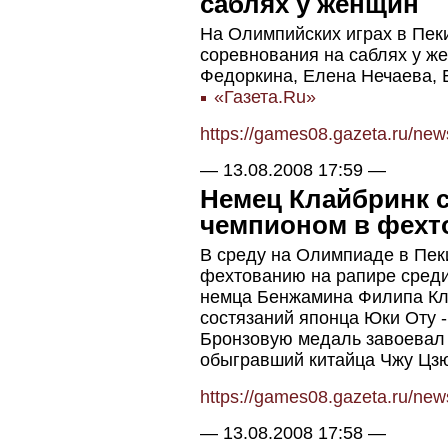
саблях у женщин
На Олимпийских играх в Пек
соревнования на саблях у ж
Федоркина, Елена Нечаева, 
«Газета.Ru»
https://games08.gazeta.ru/ne
—
13.08.2008 17:59
—
Немец Клайбринк 
чемпионом в фехт
В среду на Олимпиаде в Пек
фехтованию на рапире среди
немца Бенжамина Филипа Кл
состязаний японца Юки Оту - 
Бронзовую медаль завоевал
обыгравший китайца Чжу Цзю
https://games08.gazeta.ru/ne
—
13.08.2008 17:58
—