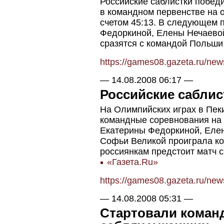
Российские саблистки побед
в командном первенстве на 
счетом 45:13. В следующем 
Федоркиной, Елены Нечаевой
сразятся с командой Польши
https://games08.gazeta.ru/ne
—
14.08.2008 06:17
—
Российские саблис
На Олимпийских играх в Пе
командные соревнования на 
Екатерины Федоркиной, Елен
Софьи Великой проиграла ко
россиянкам предстоит матч с
«Газета.Ru»
https://games08.gazeta.ru/ne
—
14.08.2008 05:31
—
Стартовали коман