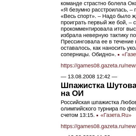
команде страстно болела Ок
«Я безумно расстроилась, – 
«Весь спорт». – Надо было ж
проиграть первый же бой, – 
прокомментировала итог выс
избрала неверную тактику по
Прессинговала ее в течение 
оставалось, как наносить ук
соперницы. Обидно».
«Газе
https://games08.gazeta.ru/ne
—
13.08.2008 12:42
—
Шпажистка Шутова 
на ОИ
Российская шпажистка Любо
олимпийского турнира по фе
счетом 13:15.
«Газета.Ru»
https://games08.gazeta.ru/ne