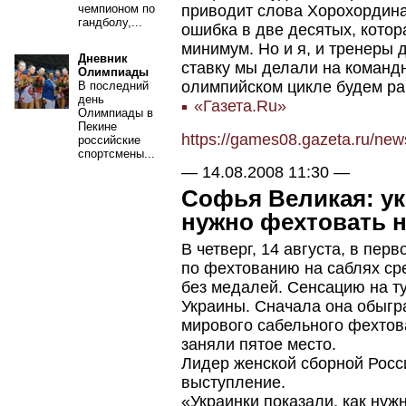
приводит слова Хорохордина
чемпионом по
гандболу,...
ошибка в две десятых, котор
минимум. Но и я, и тренеры 
Дневник
ставку мы делали на команд
Олимпиады
олимпийском цикле будем ра
В последний
день
«Газета.Ru»
Олимпиады в
Пекине
https://games08.gazeta.ru/ne
российские
спортсмены...
—
14.08.2008 11:30
—
Софья Великая: ук
нужно фехтовать 
В четверг, 14 августа, в пе
по фехтованию на саблях ср
без медалей. Сенсацию на т
Украины. Сначала она обыгр
мирового сабельного фехтов
заняли пятое место.
Лидер женской сборной Рос
выступление.
«Украинки показали, как нуж