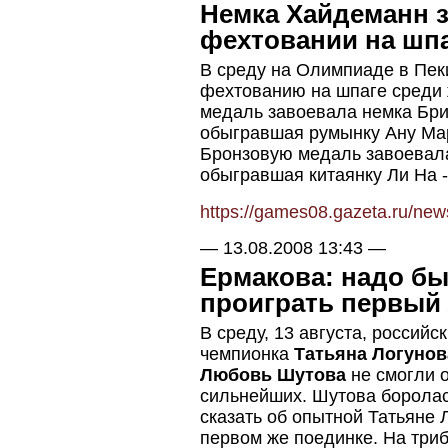
Немка Хайдеманн з
фехтовании на шп
В среду на Олимпиаде в Пек
фехтованию на шпаге среди 
медаль завоевала немка Бри
обыгравшая румынку Ану Мар
Бронзовую медаль завоевал
обыгравшая китаянку Ли На -
https://games08.gazeta.ru/ne
—
13.08.2008 13:43
—
Ермакова: надо бы
проиграть первый 
В среду, 13 августа, россий
чемпионка
Татьяна Логунов
Любовь Шутова
не смогли о
сильнейших. Шутова боролась
сказать об опытной Татьяне 
первом же поединке. На триб