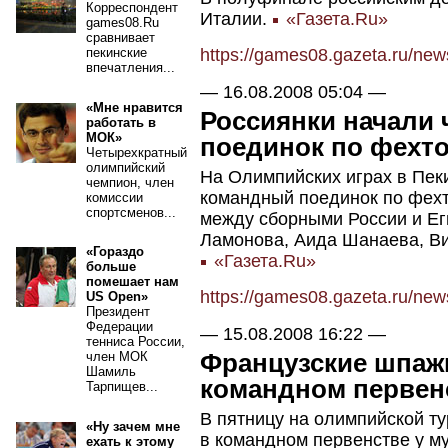
Корреспондент
Италии.
«Газета.Ru»
games08.Ru
сравнивает
пекинские
https://games08.gazeta.ru/ne
впечатления...
—
16.08.2008 05:04
—
«Мне нравится
Россиянки начали
работать в
МОК»
поединок по фехт
Четырехкратный
олимпийский
На Олимпийских играх в Пек
чемпион, член
командный поединок по фех
комиссии
спортсменов...
между сборными России и Ег
Ламонова, Аида Шанаева, В
«Гораздо
«Газета.Ru»
больше
помешает нам
https://games08.gazeta.ru/ne
US Open»
Президент
Федерации
—
15.08.2008 16:22
—
тенниса России,
Французские шпаж
член МОК
Шамиль
командном первен
Тарпищев...
В пятницу на олимпийской т
«Ну зачем мне
в командном первенстве у 
ехать к этому