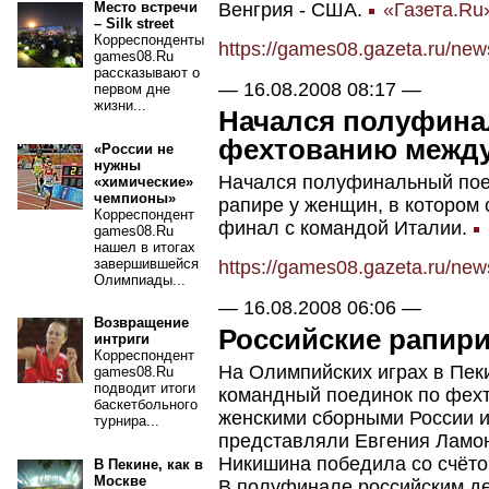
Венгрия - США.
«Газета.Ru
Место встречи
– Silk street
Корреспонденты
https://games08.gazeta.ru/ne
games08.Ru
рассказывают о
—
16.08.2008 08:17
—
первом дне
жизни...
Начался полуфина
фехтованию между
«России не
нужны
Начался полуфинальный пое
«химические»
чемпионы»
рапире у женщин, в котором 
Корреспондент
финал с командой Италии.
games08.Ru
нашел в итогах
завершившейся
https://games08.gazeta.ru/ne
Олимпиады...
—
16.08.2008 06:06
—
Возвращение
Российские рапир
интриги
Корреспондент
На Олимпийских играх в Пе
games08.Ru
подводит итоги
командный поединок по фех
баскетбольного
женскими сборными России и
турнира...
представляли Евгения Ламо
Никишина победила со счёто
В Пекине, как в
Москве
В полуфинале российским де