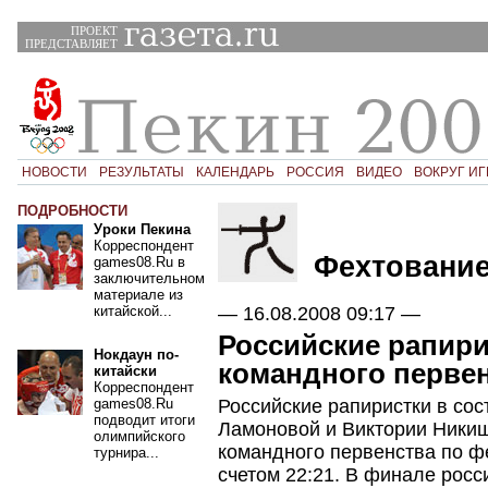
ПРОЕКТ
ПРЕДСТАВЛЯЕТ
НОВОСТИ
РЕЗУЛЬТАТЫ
КАЛЕНДАРЬ
РОССИЯ
ВИДЕО
ВОКРУГ ИГ
ПОДРОБНОСТИ
Уроки Пекина
Корреспондент
Фехтовани
games08.Ru в
заключительном
материале из
—
16.08.2008 09:17
—
китайской...
Российские рапир
Нокдаун по-
командного перве
китайски
Корреспондент
games08.Ru
Российские рапиристки в сос
подводит итоги
Ламоновой и Виктории Ники
олимпийского
командного первенства по ф
турнира...
счетом 22:21. В финале росс