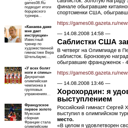
саблисток. Золотую награду 
games08.Ru
финале обыгравшие китаянок
подводит итоги
борцовского
спортсменки США, обыгравши
турнира...
https://games08.gazeta.ru/ne
«Канаева даже
мне дает
—
14.08.2008 14:58
—
инструкции»
Саблистки США за
Известный
тренер по
художественной
В четверг на Олимпиаде в П
гимнастике Вера
саблисток. Бронзовую награ
Штельбаумс...
обыгравшие француженок - 4
«У всех болят
https://games08.gazeta.ru/ne
ноги и спины»
Двукратная
олимпийская
—
14.08.2008 13:46
—
чемпионка в
Хорохордин: я уд
групповых
упражнениях...
выступлением
Французское
Российский гимнаст Сергей Х
первое золото
выступил в олимпийском тур
Мужская
сборная
место.
Франции стала
«В целом я удовлетворен св
олимпийским